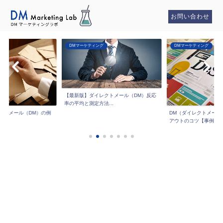
お問い合わせ
DMマーケティング
DMマーケティング
【最新版】ダイレクトメール（DM）反応
率の平均と測定方法...
クトメール（DM）の例
DM（ダイレクトメール
..
アウトのコツ【事例...