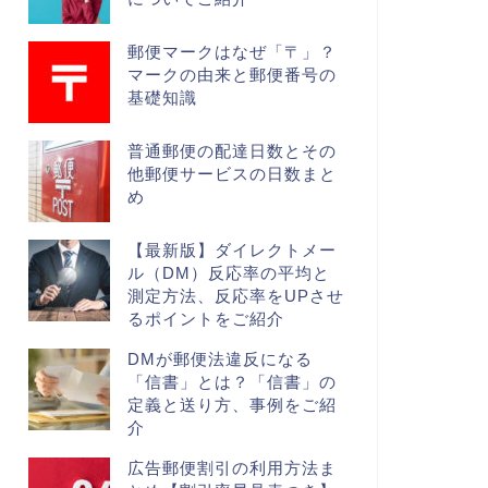
郵便マークはなぜ「〒」？
マークの由来と郵便番号の
基礎知識
普通郵便の配達日数とその
他郵便サービスの日数まと
め
【最新版】ダイレクトメー
ル（DM）反応率の平均と
測定方法、反応率をUPさせ
るポイントをご紹介
DMが郵便法違反になる
「信書」とは？「信書」の
定義と送り方、事例をご紹
介
広告郵便割引の利用方法ま