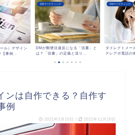
DMマーケティング
日本郵便
広告郵便割引の
引率早見表つき
になる「信書」と
ダイレクトメール（DM）送付後の
送り...
テレアポ電話の例文とポイ...
インは自作できる？自作す
事例
2021年2月10日
/
2022年11月10日