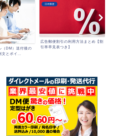
DMマーケティング
DMマーケティング
利用方法まとめ【割
】
【完全版】ダ
新規開拓DMの反響率を高める方法
（DM）の例文
とコツを一挙ご紹介