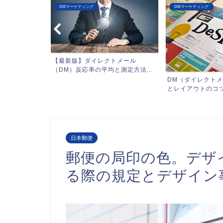
DMマーケティング
DMマーケティング
トメール
測定方法...
DMが郵便法違反
DM（ダイレクトメール）デザイン
は？「信書」の定義と
とレイアウトのコツ【事例...
日本郵便
郵便の局印の色。デザ
る際の規定とデザイン