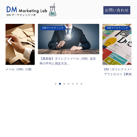
お問い合わせ
DMマーケティング
DMマーケティング
【最新版】ダイレクトメール（DM）反応
率の平均と測定方法...
クトメール（DM）の例
DM（ダイレクトメール
..
アウトのコツ【事例...