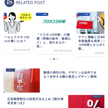
RELATED POST
ト運輸
ヤマト運輸
ヤマト運輸
「クロネコDM便」の補
うメールとクロネコゆ
ヤマト運輸と日本郵
償（荷物の紛失・破損な
メールの違いとは？
本格協業を発表｜ク
ど）と、送れるもの・
コDM便とネコポス
送...
順...
2024年4月1日
2021年2月16日
2023年6月
郵便の局印の色。デザインは自作でき
る？自作する際の規定とデザイン事例
広告郵便割引の利用方法まとめ【割引率
早見表つき】