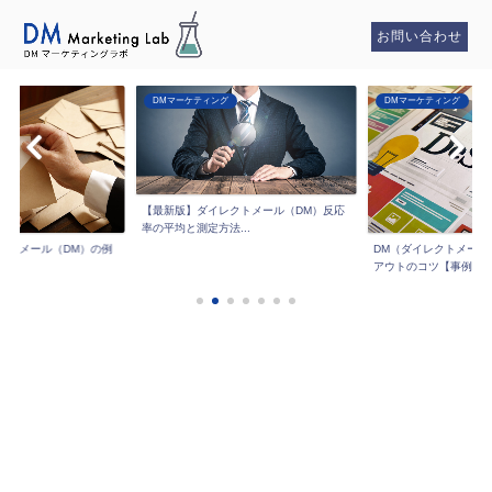
お問い合わせ
DMマーケティング
DMマーケティング
【最新版】ダイレクトメール（DM）反応
率の平均と測定方法...
クトメール（DM）の例
DM（ダイレクトメール
..
アウトのコツ【事例...