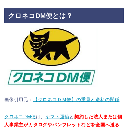
クロネコDM便とは？
画像引用元：
【クロネコＤＭ便】の重量と送料の関係
クロネコDM便
は、
ヤマト運輸
と
契約した法人または個
人事業主がカタログやパンフレットなどを全国へ送る